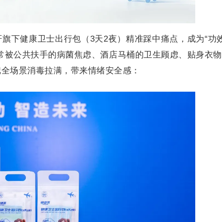
旗下健康卫士出行包（3天2夜）精准踩中痛点，成为“功
常被公共扶手的病菌焦虑、酒店马桶的卫生顾虑、贴身衣
把全场景消毒拉满，带来情绪安全感：