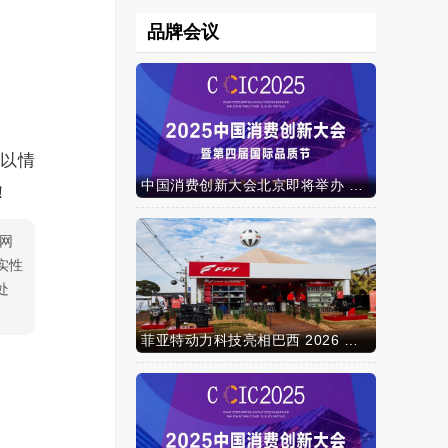
品牌会议
，以情
中国消费创新大会北京即将举办 携手智迈电动车引领消费新时代
！
网
实性
处
菲亚特动力科技亮相巴西 2026 年农业展，动力技术提升到新高度