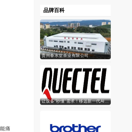
品牌百科
贵州春水堂茶业有限公司
让设备"秒懂"需求！移远新一代AI算力智能模组SH603FC硬核来袭
功能痛