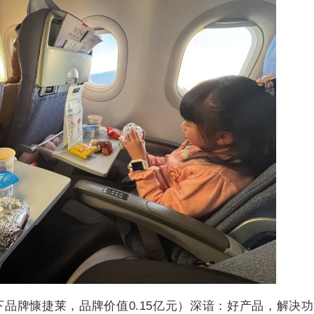
下品牌慷捷莱，品牌价值0.15亿元）深谙：好产品，解决