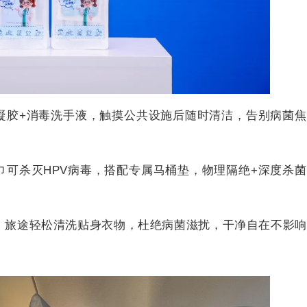
凝胶+消毒洗手液，触摸公共设施后随时清洁，告别病菌
巾可杀灭HPV病毒，搭配专属马桶垫，物理隔绝+深度杀
，旅途轻松清洗贴身衣物，杜绝病菌滋扰，干净自在不影