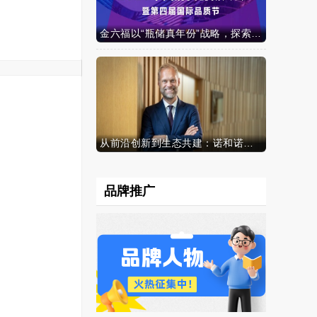
金六福以“瓶储真年份”战略，探索白酒行业价值新范式
从前沿创新到生态共建：诺和诺德参加中国发展高层论坛2026年年会，携“中国同创”新里程碑深化对华承诺
品牌推广