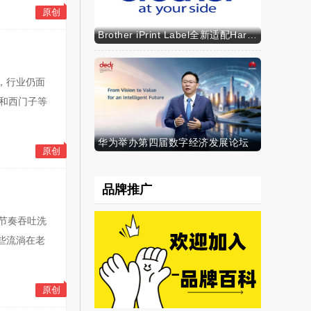
原创
Brother iPrint Label全新适配HarmonyOS NEXT，标识标记体验再升级
，行业仍面
气和西门子等
华为举办第四届数字经济发展论坛
原创
品牌推广
节奏吞吐洗
些流淌在老
原创