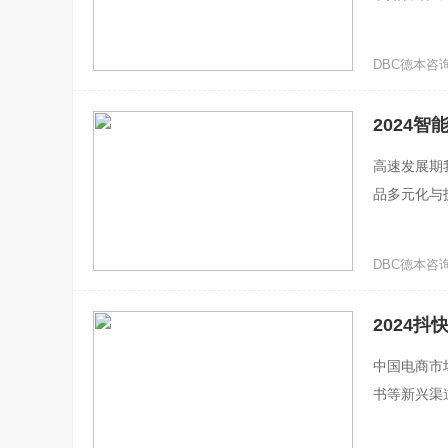
《黑神话：
DBC德本咨询 ·
2024智
高速发展期
品多元化与
图（ECG
DBC德本咨询 ·
2024抖
中国电商市
书等新兴渠
战。在这场