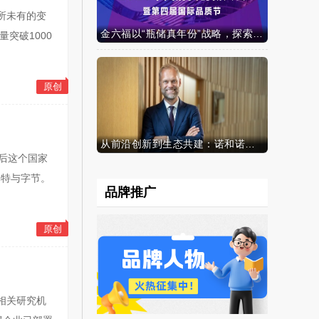
所未有的变
金六福以“瓶储真年份”战略，探索白酒行业价值新范式
突破1000
原创
从前沿创新到生态共建：诺和诺德参加中国发展高层论坛2026年年会，携“中国同创”新里程碑深化对华承诺
年后这个国家
比特与字节。
品牌推广
原创
相关研究机