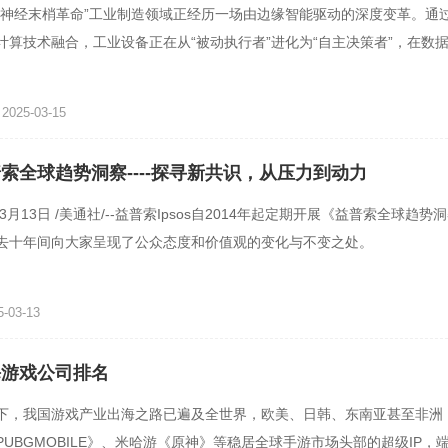
“神经末梢革命”工业制造领域正经历一场由边缘智能驱动的深度变革。通
计算技术融合，工业设备正在从“被动执行者”进化为“自主决策者”，在数
应，成为工业
025-03-15
益普索全球趋势洞察----探寻新共识，从压力到动力
年3月13日 /美通社/--益普索Ipsos自2014年起定期开展《益普索全球趋
去十年间向大家呈现了公众态度和价值观的变化与不变之处。
-03-13
出海游戏公司排名
下，我国游戏产业出海之路已遍及全世界，欧美、日韩、东南亚甚至非洲
PUBGMOBILE》、米哈游《原神》等稳居全球手游市场头部的超级IP，