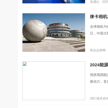
美通社 · 2025
徕卡相机2
全球相机与
日，中国大陆
迎来徕卡I
商业品牌网 · 2
2024能
现状我国能
驱动力，首
标提升至60
DBC德本咨询 ·