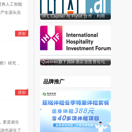
过将人工智能
据产生源头实
IIFL Capital 与 Flytxt 合作，利用代理式 AI 推动资产管理规模的可持续增长
原创
Questex旗下国际酒店业投资论坛亚洲峰会表示，亚洲酒店业有望迎来投资加速期
势洞察》研究，
品牌推广
原创
，更是诞生
端游也诞生了