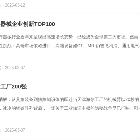
 2025-03-12
疗器械企业创新TOP100
疗器械行业近年来呈现出高速增长态势，已经成为全球第二大市场。然而
性挑战：高端市场依赖进口，高端设备如CT、MRI仍被飞利浦、通用电
断，进口占比高达80%以上
 2025-03-07
能工厂200强
消解：从具象装备到抽象知识体的跃迁当天津海尔工厂的机械臂以20秒的
，冰冷的钢铁阵列背后，一场关于工业知识主权的隐秘战争早已打响。那
工艺直觉、沉淀在设备日
 2025-03-07