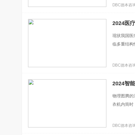
DBC德本咨询 ·
2024医
现状我国医
临多重结构
国际巨头垄
DBC德本咨询 ·
2024智
物理图腾的
衣机内筒时
师傅指尖的
DBC德本咨询 ·