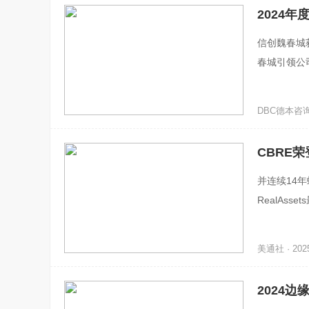
2024
信创魏春城
春城引领公
业务发展模
DBC德本咨询 ·
CBRE
并连续14年
RealAs
交易市场份额
美通社 · 2025
2024边