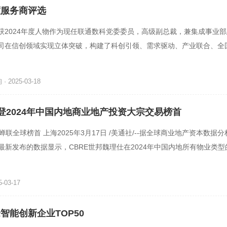
年度服务商评选
获2024年度人物作为现任联通数科党委委员，高级副总裁，兼集成事业
司在信创领域实现立体突破，构建了科创引领、需求驱动、产业联合、全
式，助力联通数科获24年
 2025-03-18
荣登2024年中国内地商业地产投资大宗交易榜首
蝉联全球榜首 上海2025年3月17日 /美通社/--据全球商业地产资本数据分
sets最新发布的数据显示，CBRE世邦魏理仕在2024年中国内地所有物业类
46.2%，荣登投资大
-03-17
缘智能创新企业TOP50