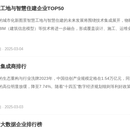
慧工地与智慧住建企业TOP50
的城市化新图景智慧工地与智慧住建的未来发展将围绕技术集成展开，物
BIM（建筑信息模型）等技术将进一步融合，形成覆盖设计、施工、运维
理体系。例如，通过BIM技
 2025-03-04
信创集成商排行
的生态重构与行业洗牌2023年，中国信创产业规模定格在1.54万亿元，同
6%的高位明显放缓，降至7.74%。随着“十四五”数字经济规划细则等利好政
政区县信创项目招标的全
 2025-03-03
医疗大数据企业排行榜