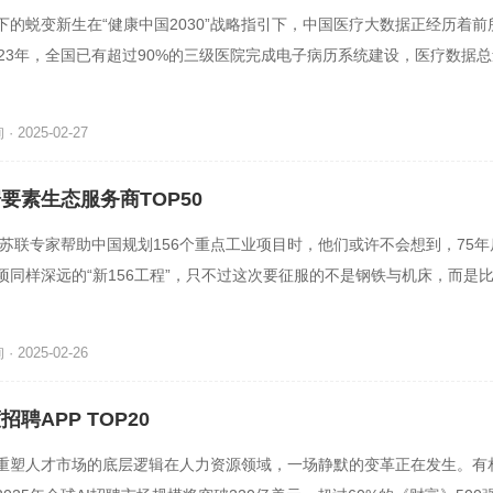
下的蜕变新生在“健康中国2030”战略指引下，中国医疗大数据正经历着前
023年，全国已有超过90%的三级医院完成电子病历系统建设，医疗数据总量
节），相当于存储了人类有
 2025-02-27
据要素生态服务商TOP50
，当苏联专家帮助中国规划156个重点工业项目时，他们或许不会想到，75
项同样深远的“新156工程”，只不过这次要征服的不是钢铁与机床，而是
月，国家发展改革委联合多
 2025-02-26
招聘APP TOP20
重塑人才市场的底层逻辑在人力资源领域，一场静默的变革正在发生。有