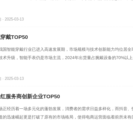
悟空》纯粹东方文化的3A游
 2025-03-13
能穿戴TOP50
我国智能穿戴行业已进入高速发展期，市场规模与技术创新能力均位居全
技术升级，智能手表仍是市场主流，2024年出货量占腕戴设备的70%以
）、血氧监测等高级传感器功
 2025-03-13
快红服务商创新企业TOP50
场正经历着一场多元化的蓬勃发展，消费者的需求日益多样化，而抖音、
道的迅速崛起更是打破了原有的市场格局，使得电商运营面临着前所未有
变革中，那些具备高度创新