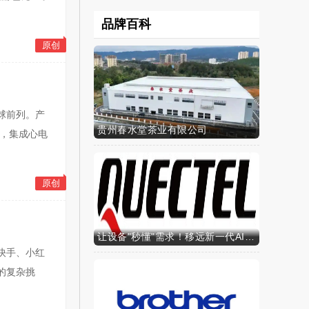
品牌百科
原创
球前列。产
贵州春水堂茶业有限公司
上，集成心电
原创
让设备"秒懂"需求！移远新一代AI算力智能模组SH603FC硬核来袭
快手、小红
的复杂挑