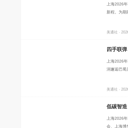
未来可期
上海2026
新程。为期
下，圆满落
美通社 · 2026
四手联弹
上海2026
润邂逅巴蜀
餐厅行政总厨
美通社 · 2026
低碳智造
备展览会
上海2026
会、上海博