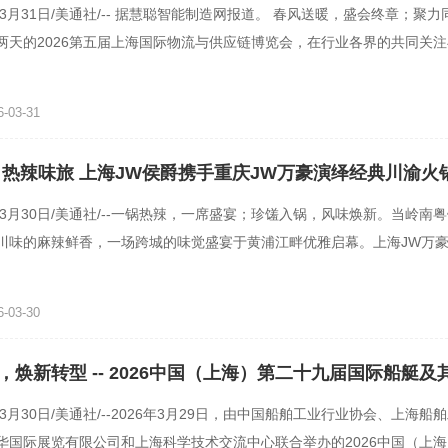
年3月31日/美通社/-- 据慧聪智能制造网报道。 春风送暖，盛会终章；聚
两天的2026第五届上海国际物流与供应链博览会，在行业各界的共同关
下帷幕。本次上海物博
-03-31
 热辣味旅 上海JW侯爵携手重庆JW万豪演绎经典川渝火
年3月30日/美通社/--一锅热辣，一席盛宴；珍馐入锅，风味焕新。当岭南
川味的麻辣鲜香，一场跨城的味觉盛宴于黄浦江畔优雅启幕。上海JW万
蔡弟友（AdamCai）特
-03-30
，焕新转型 -- 2026中国（上海）第二十九届国际船艇及
暨上海国际公务艇展览会盛大开幕!
年3月30日/美通社/--2026年3月29日，由中国船舶工业行业协会、上海船
华国际展览有限公司和上海科学技术交流中心联合举办的2026中国（上