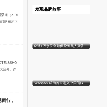
发现品牌故事
潘通（X-Ri
的战略布局正
原创
全球1万余位金融保险菁英齐聚香港----第十六届世界华人保险大会暨2026国际龙奖IDA年会盛大举办
TEL&SHO
盛大启幕。作
Seaspan 成为首家进入中国熊猫债市场的国际船东及运营商
原创
恩同行，