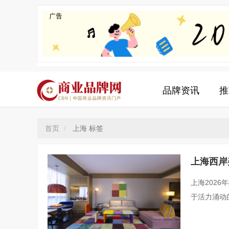
品牌资讯
推
首页
上海 标签
上海西岸
上海2026
于活力涌动
知名艺术场