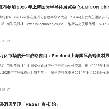
s 宣布参加 2026 年上海国际半导体展览会 (SEMICON Chin
行官RussellLow将在亚洲化合物半导体大会(CSAsia)上发表主题演讲
3月19日/美通社/--AxcelisTechnologies,Inc.（纳斯达克股票代码：AC
导体行业提供离子注入
-03-19
万亿市场的开年战略窗口：Finefood上海国际高端食材
年3月17日/美通社/--中国餐饮食材行业正经历结构性变革。据《2026年
2025年市场规模达2.45万亿元，餐饮连锁化率从2014年不足10%升至20
别\"野蛮生长\"，进入品质化、
-03-17
逊酒店呈现「RESET 春•初始」