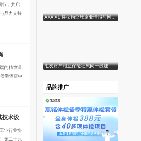
力同行，共启
注与鼎力支持
AXA XL 将收购全球企业情报与网络安全咨询公司 S-RM
原创
锅
汇友财产相互保险社慰问一线建筑工人
粤馔的精致温
豪侯爵酒店中
品牌推广
原创
其技术设
舶工业行业协
海）第二十九