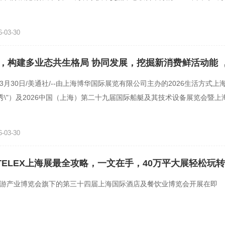
及其技术设备展览会暨上
-03-30
，构建多业态共生格局 协同发展，挖掘新消费鲜活动能 ，
海秀盛大开幕
年3月30日/美通社/--由上海博华国际展览有限公司主办的2026生活方式
生活秀\"）及2026中国（上海）第二十九届国际船艇及其技术设备展览会暨
称\"CIBS2026\"）于
-03-30
HOTELEX上海展最全攻略，一文在手，40万平大展轻松玩转
海旅游产业博览会旗下的第三十四届上海国际酒店及餐饮业博览会开展在即