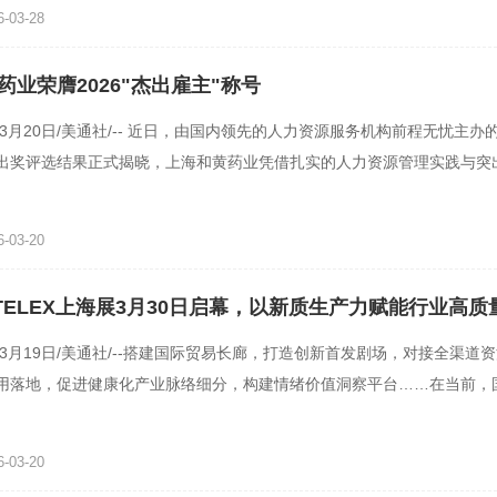
-03-28
药业荣膺2026"杰出雇主"称号
年3月20日/美通社/-- 近日，由国内领先的人力资源服务机构前程无忧主办的
出奖评选结果正式揭晓，上海和黄药业凭借扎实的人力资源管理实践与突
全国数万家参选企业中脱
-03-20
HOTELEX上海展3月30日启幕，以新质生产力赋能行业高质
年3月19日/美通社/--搭建国际贸易长廊，打造创新首发剧场，对接全渠道
用落地，促进健康化产业脉络细分，构建情绪价值洞察平台……在当前，
临产业结构优化、发展模
-03-20