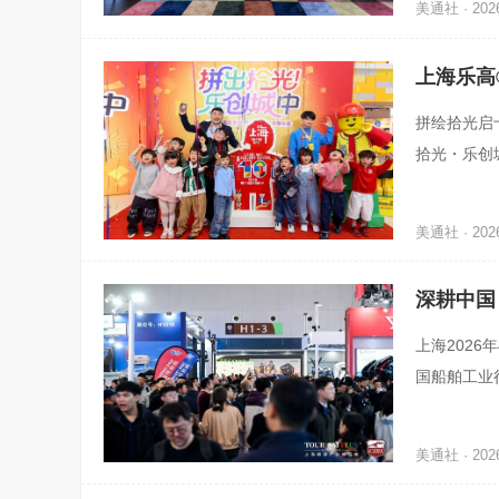
美通社 · 2026
上海乐高
拼绘拾光启十
拾光・乐创
®探索中心
美通社 · 2026
深耕中国
备展览会
上海2026
国船舶工业
中心联合主
美通社 · 2026