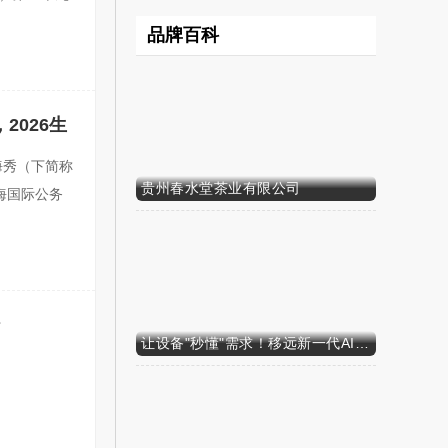
品牌百科
原创
2026生
上海秀（下简称
贵州春水堂茶业有限公司
上海国际公务
原创
让设备"秒懂"需求！移远新一代AI算力智能模组SH603FC硬核来袭