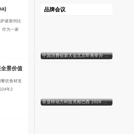
a)
品牌会议
 马萨诸塞州比
LS）作为一家
原创
中国消费创新大会北京即将举办 携手智迈电动车引领消费新时代
展全景价值
中国餐饮食材发
24年2
菲亚特动力科技亮相巴西 2026 年农业展，动力技术提升到新高度
原创