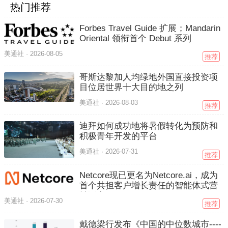
热门推荐
Forbes Travel Guide 扩展；Mandarin
Oriental 领衔首个 Debut 系列
美通社 ·
2026-08-05
推荐
哥斯达黎加人均绿地外国直接投资项
目位居世界十大目的地之列
美通社 ·
2026-08-03
推荐
迪拜如何成功地将暑假转化为预防和
积极青年开发的平台
美通社 ·
2026-07-31
推荐
Netcore现已更名为Netcore.ai，成为
首个共担客户增长责任的智能体式营
销平台
美通社 ·
2026-07-30
推荐
戴德梁行发布《中国的中位数城市----