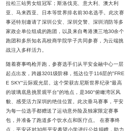
拉松三站男女组冠军；斯洛伐克、意大利、澳大利
亚、马来西亚、日本等世界排名前30名选手。此次赛
事还特别邀请了深圳公安、深圳交警、深圳消防等多
家政企单位组成的跑团，以及来自粤港澳三地30余个
跑团和多所知名高校商学院学子共同参赛，为云端挑
战注入多样活力。
随着赛事鸣枪开跑，参赛选手们从平安金融中心一层
起点出发，跨越3201级阶梯，抵达位于116层的"FRE
E SKY"云际观光层。这个荣获吉尼斯世界纪录"最高
的玻璃底悬挑景观平台"的地点，是360°俯瞰湾区风
貌、感受活力深圳的绝佳位置。此次垂马赛事，平安
为每一位选手都赠送了运动意外险及独家限定赛事
包，并准备了跑道多个饮水点和医疗点。 在赛事终
点，平安还对30所平安希望小学进行公益捐赠，助力