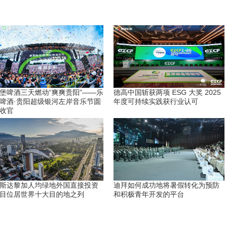
堡啤酒三天燃动“爽爽贵阳”——乐
德高中国斩获两项 ESG 大奖 2025
啤酒·贵阳超级银河左岸音乐节圆
年度可持续实践获行业认可
收官
斯达黎加人均绿地外国直接投资
迪拜如何成功地将暑假转化为预防
目位居世界十大目的地之列
和积极青年开发的平台