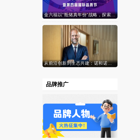
金六福以“瓶储真年份”战略，探索白酒行业价值新范式
从前沿创新到生态共建：诺和诺德参加中国发展高层论坛2026年年会，携“中国同创”新里程碑深化对华承诺
品牌推广