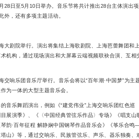
月28日至5月10日举办。音乐节将共计推出28台主体演出
。此外，还有多项主题活动。
上海大剧院举行。演出将集结上海歌剧院、上海芭蕾舞团和
艺术机构，通过现场演出和大屏幕云端视频联袂合演、互相
海交响乐团音乐厅举行。音乐会将以“百年潮·中国梦”为主
佳作为一体的大型主题音乐会。
的音乐舞蹈演出，例如《“建党伟业”上海交响乐团红色巡
剧目展演季》、《〈中国经典管弦乐作品〉专场》《唱支山
琴韵·百年征程 解静娴中国钢琴作品音乐会》《筝乐合鸣
宝塔山》等，通过交响乐、民族管弦乐、声乐、器乐独奏、