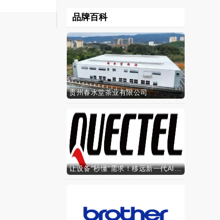
品牌百科
贵州春水堂茶业有限公司
让设备"秒懂"需求！移远新一代AI算力智能模组SH603FC硬核来袭