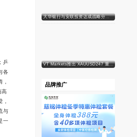
大华银行与安联投资达成战略分销合作，深化财富业务布局
；乒
VT Markets推出 XAUUSD247 重新定义黄金交易时间
与各
情，
品牌推广
与高
梁，
流与
是一