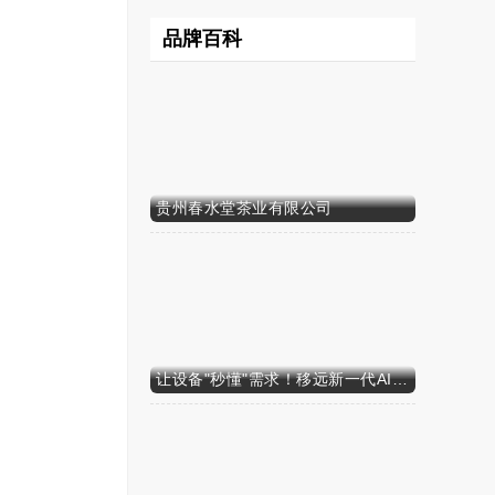
品牌百科
贵州春水堂茶业有限公司
让设备"秒懂"需求！移远新一代AI算力智能模组SH603FC硬核来袭