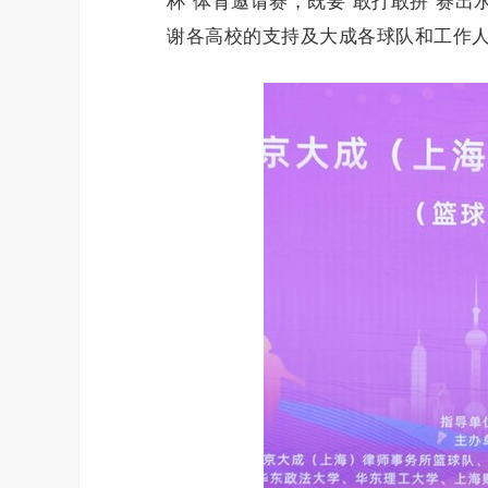
杯"体育邀请赛，既要"敢打敢拼"赛出
谢各高校的支持及大成各球队和工作