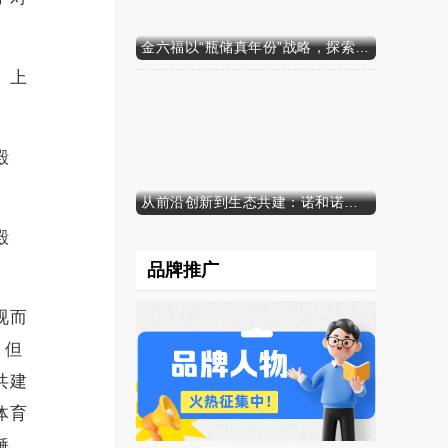
金六福以“瓶储真年份”战略，探索白酒行业价值新范式
、上
殿
从前沿创新到生态共建：诺和诺德参加中国发展高层论坛2026年年会，携“中国同创”新里程碑深化对华承诺
殿
品牌推广
视而
，但
共建
体育
锤