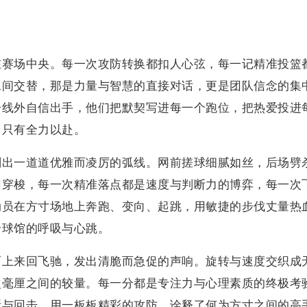
在赛场中央。每一次攻防转换都扣人心弦，每一记精准投篮
水间交替，那是力量与智慧的直接对话，更是团队信念的集
分线外自信出手，他们把默契写进每一个跑位，把热爱投进
，只有全力以赴。
划出一道道优雅而凌厉的弧线。网前搓球细腻如丝，后场劈
回穿梭，每一次精准落点都是速度与判断力的博弈，每一次
动员在方寸场地上奔跑、变向、起跳，用敏捷的步伐丈量热
个球馆的呼吸与心跳。
面上来回飞驰，发出清脆而急促的声响。旋转与速度交织成
次毫厘之间的较量。每一分都是专注力与心理素质的终极考
断与回击，用一板板精彩的攻防，诠释了何为方寸之间的高