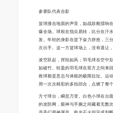
参赛队代表合影
篮球撞击地面的声音，如战鼓般擂响
爆全场。球权在指尖易转，比分在汗
发。年轻的身影在篮下奋力拼抢，三
次出手。这一方篮球场上，没有退让
凌空跃起，挥拍如风；羽毛球在空中
如破竹。轻盈的羽毛球在双方之间来
救球都是意志与体能的极限拉扯。运
用一次次精彩的多拍回合，点燃了整
方寸球台，瞬息万变。白色小球在台
的攻防网，眼神与手腕之间藏着无数
选手们凝神屏息，电光石火间完成判