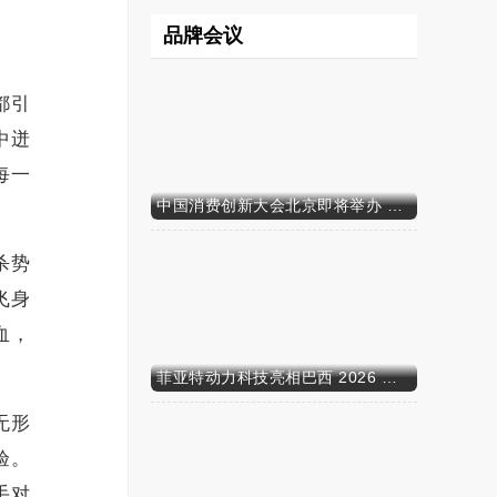
品牌会议
都引
中迸
每一
中国消费创新大会北京即将举办 携手智迈电动车引领消费新时代
杀势
飞身
血，
菲亚特动力科技亮相巴西 2026 年农业展，动力技术提升到新高度
无形
验。
手对