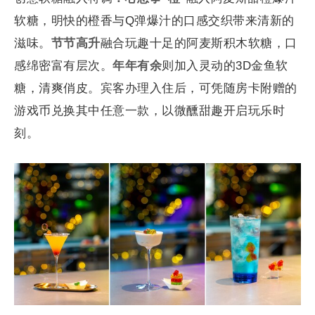
软糖，明快的橙香与Q弹爆汁的口感交织带来清新的
滋味。
节节高升
融合玩趣十足的阿麦斯积木软糖，口
感绵密富有层次。
年年有余
则加入灵动的3D金鱼软
糖，清爽俏皮。宾客办理入住后，可凭随房卡附赠的
游戏币兑换其中任意一款，以微醺甜趣开启玩乐时
刻。