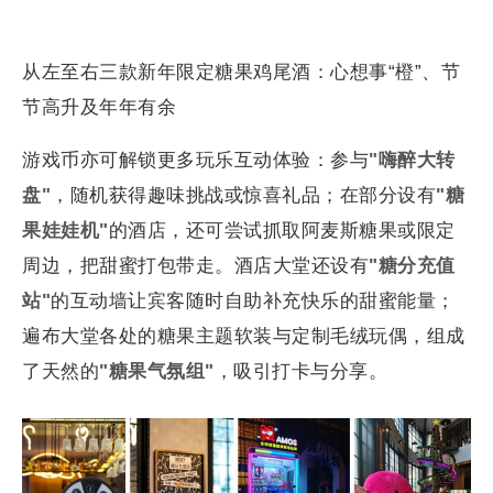
从左至右三款新年限定糖果鸡尾酒：心想事“橙”、节
节高升及年年有余
游戏币亦可解锁更多玩乐互动体验：参与
"嗨醉大转
盘"
，随机获得趣味挑战或惊喜礼品；在部分设有
"糖
果娃娃机"
的酒店，还可尝试抓取阿麦斯糖果或限定
周边，把甜蜜打包带走。酒店大堂还设有
"糖分充值
站"
的互动墙让宾客随时自助补充快乐的甜蜜能量；
遍布大堂各处的糖果主题软装与定制毛绒玩偶，组成
了天然的
"糖果气氛组"
，吸引打卡与分享。