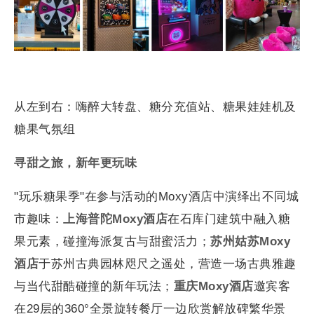
从左到右：嗨醉大转盘、糖分充值站、糖果娃娃机及
糖果气氛组
寻甜之旅，新年更玩味
"玩乐糖果季"在参与活动的Moxy酒店中演绎出不同城
市趣味：
上海普陀
Moxy酒店
在石库门建筑中融入糖
果元素，碰撞海派复古与甜蜜活力；
苏州姑苏
Moxy
酒店
于苏州古典园林咫尺之遥处，营造一场古典雅趣
与当代甜酷碰撞的新年玩法；
重庆
Moxy酒店
邀宾客
在29层的360°全景旋转餐厅一边欣赏解放碑繁华景