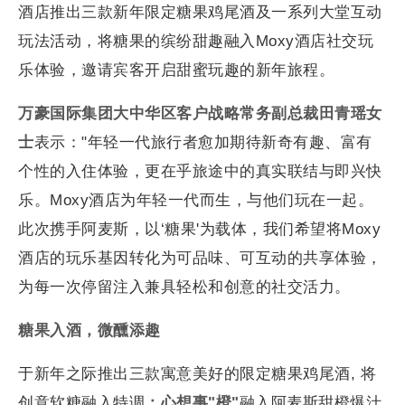
酒店推出三款新年限定糖果鸡尾酒及一系列大堂互动
玩法活动，将糖果的缤纷甜趣融入Moxy酒店社交玩
乐体验，邀请宾客开启甜蜜玩趣的新年旅程。
万豪国际集团大中华区客户战略常务副总裁田青瑶女
士
表示："年轻一代旅行者愈加期待新奇有趣、富有
个性的入住体验，更在乎旅途中的真实联结与即兴快
乐。Moxy酒店为年轻一代而生，与他们玩在一起。
此次携手阿麦斯，以‘糖果'为载体，我们希望将Moxy
酒店的玩乐基因转化为可品味、可互动的共享体验，
为每一次停留注入兼具轻松和创意的社交活力。
糖果入酒，微醺添趣
于新年之际推出三款寓意美好的限定糖果鸡尾酒, 将
创意软糖融入特调
：心想事"橙"
融入阿麦斯甜橙爆汁