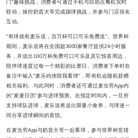
门"趣味挑战，消费者可通过手机与自助点餐机实时
联动，操控奶昔大哥完成踢球挑战，并参与门店排名
互动。
"有球就有麦乐送，百万杯可口可乐免费送"。世界杯
期间，麦乐送将在全国超3000家餐厅提供24小时服
务，并送出100万杯免费可口可乐及其它惊喜周边，
陪伴球迷度过每一个精彩的比赛日。消费者下单时在
备注中输入"麦乐鸡侠陪我看球"，即有机会随机获赠
相关福利。与此同时，消费者还可通过麦当劳App内
的"麦麦日历"参与进球预测。在指定时间内，一旦所
支持球队进球，麦乐送将送出限量小食券，与球迷一
同分享进球瞬间的喜悦。
在麦当劳App与奶昔大哥一起看球，参与世界杯竞猜