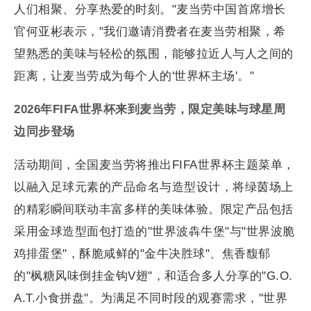
人们相聚、分享热爱的时刻。"麦当劳中国首席增长
官何亚彬表示，"我们邀请消费者在麦当劳相聚，希
望熟悉的美味与轻松的氛围，能够拉近人与人之间的
距离，让麦当劳成为每个人的'世界杯主场'。"
2026年FIFA世界杯来到麦当劳，限定美味与球星周
边同步登场
活动期间，全国麦当劳将推出FIFA世界杯主题菜单，
以融入足球元素的产品命名与造型设计，将绿茵场上
的精彩瞬间联动丰富多样的美味体验。限定产品包括
采用金球造型面包打造的"世界波犇牛堡"与"世界波脆
鸡排蛋堡"，酥脆咸鲜的"金牛决胜球"、焦香馥郁
的"枫糖风味倒挂金钩V翅"，和适合多人分享的"G.O.
A.T.小食拼盘"。为满足不同时段的观赛需求，"世界