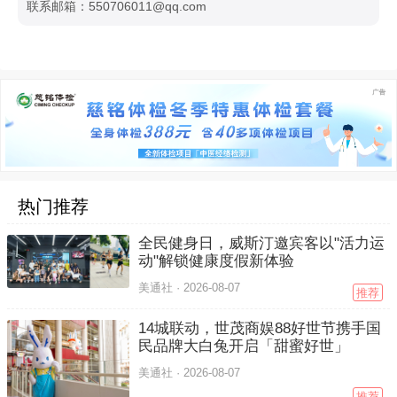
联系邮箱：550706011@qq.com
热门推荐
全民健身日，威斯汀邀宾客以"活力运
动"解锁健康度假新体验
美通社 ·
2026-08-07
推荐
14城联动，世茂商娱88好世节携手国
民品牌大白兔开启「甜蜜好世」
美通社 ·
2026-08-07
推荐