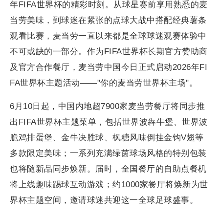
年FIFA世界杯的精彩时刻。从球星赛前享用熟悉的麦
当劳美味，到球迷在紧张的点球大战中搭配经典薯条
观看比赛，麦当劳一直以来都是全球球迷观赛体验中
不可或缺的一部分。作为FIFA世界杯长期官方赞助商
及官方合作餐厅，麦当劳中国今日正式启动2026年FI
FA世界杯主题活动——"你的麦当劳世界杯主场"。
6月10日起，中国内地超7900家麦当劳餐厅将同步推
出FIFA世界杯主题菜单，包括世界波犇牛堡、世界波
脆鸡排蛋堡、金牛决胜球、枫糖风味倒挂金钩V翅等
多款限定美味；一系列充满绿茵球场风格的特别包装
也将随新品同步焕新。届时，全国餐厅的自助点餐机
将上线趣味踢球互动游戏；约1000家餐厅将焕新为世
界杯主题空间，邀请球迷共迎这一全球足球盛事。