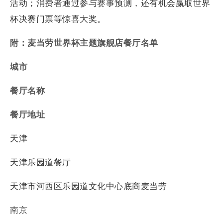
活动；消费者通过参与赛事预测，还有机会赢取世界
杯决赛门票等惊喜大奖。
附：麦当劳世界杯主题旗舰店餐厅名单
城市
餐厅名称
餐厅地址
天津
天津乐园道餐厅
天津市河西区乐园道文化中心底商麦当劳
南京