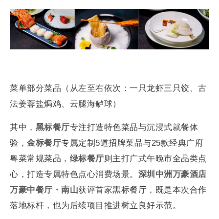
菜单部分菜品（从左至右依次：一只龙虾三只饺、古
法姜蓉盐焗鸡、云腿海鲈球）
其中，
黑标餐厅
专注打造特色菜品与沉浸式就餐体
验，
金标餐厅
专属定制5道招牌菜品与25款经典广府
粤菜常规菜品，
绿标餐厅
则主打广式午晚市全品类点
心，打造专属特色点心消费场景。
深圳中洲万豪酒店
万豪中餐厅
・
南山
获评首家黑标餐厅，既是本次合作
落地标杆，也为后续项目推进树立良好示范。